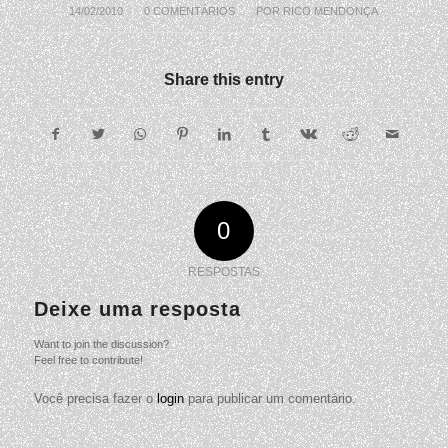
14/02/2010
/
0 COMENTÁRIOS
/
POR
RICO MENDONÇA
Share this entry
0
RESPOSTAS
Deixe uma resposta
Want to join the discussion?
Feel free to contribute!
Você precisa fazer o
login
para publicar um comentário.