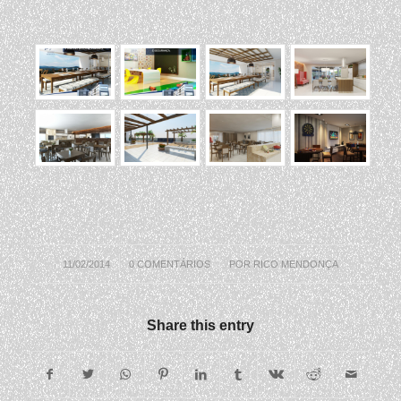
/
11/02/2014
0 COMENTÁRIOS
/
POR
RICO MENDONÇA
Share this entry