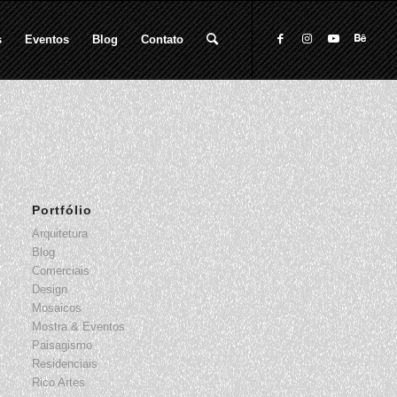
s
Eventos
Blog
Contato
Portfólio
Arquitetura
Blog
Comerciais
Design
Mosaicos
Mostra & Eventos
Paisagismo
Residenciais
Rico Artes