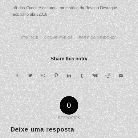
Loft dos Cucos é destaque na matéria da Revista Destaque
Imobiliário abril/2016
07/04/2015
/
0 COMENTÁRIOS
/
POR
RICO MENDONÇA
Share this entry
0
RESPOSTAS
Deixe uma resposta