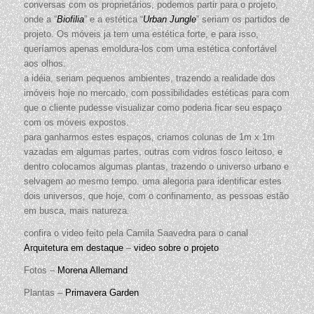
conversas com os proprietários, podemos partir para o projeto,
onde a “
Biofilia
” e a estética “
Urban Jungle
” seriam os partidos de
projeto. Os móveis ja tem uma estética forte, e para isso,
queríamos apenas emoldura-los com uma estética confortável
aos olhos.
a idéia, seriam pequenos ambientes, trazendo a realidade dos
imóveis hoje no mercado, com possibilidades estéticas para com
que o cliente pudesse visualizar como poderia ficar seu espaço
com os móveis expostos.
para ganharmos estes espaços, criamos colunas de 1m x 1m
vazadas em algumas partes, outras com vidros fosco leitoso, e
dentro colocamos algumas plantas, trazendo o universo urbano e
selvagem ao mesmo tempo. uma alegoria para identificar estes
dois universos, que hoje, com o confinamento, as pessoas estão
em busca, mais natureza.
confira o video feito pela Camila Saavedra para o canal
Arquitetura em destaque
–
video sobre o projeto
Fotos –
Morena Allemand
Plantas –
Primavera Garden