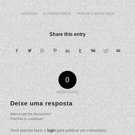
16/10/2020
/
0 COMENTÁRIOS
/
POR
RICO MENDONÇA
Share this entry
0
RESPOSTAS
Deixe uma resposta
Want to join the discussion?
Feel free to contribute!
Você precisa fazer o
login
para publicar um comentário.