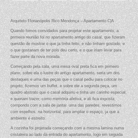
Arquiteto Florianópolis Rico Mendonça – Apartamento C|A
Quando fomos convidados para projetar este apartamento, a
primeira reunião foi no apartamento antigo do casal, que fizeram
questão de mostrar o que ja tinha feito, e não tinham gostado, e
o que gostariam de ter pois deu certo, e o que iriam levar para
fazer parte da nova morada.
Começando pela sala, uma mesa oval preta fica em primeiro
plano, sobre ela o lustre do antigo apartamento, seria um dos
destaques e uma das peças que o casal pediu para colocar no
projeto, fizemos um buffet, e sobre ele a segunda peça, um
quadro abstrato que o casal adquiriu e tinha um carinho especial,
e queriam trazer, como memória afetiva, e ali fica exposta,
compondo com a sala de jantar. uma das paredes, revestimos
com espelhos, na horizontal, para ampliar o espaço, ja que a
ambiente é estreito.
A cozinha foi projetada começando com a mesma lamina numa
cristaleira ao lado da entrada do apartamento, logo em seguida