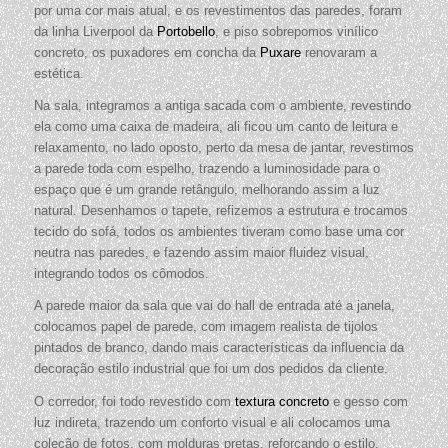
por uma cor mais atual, e os revestimentos das paredes, foram
da linha Liverpool da
Portobello
, e piso sobrepomos vinílico
concreto, os puxadores em concha da
Puxare
renovaram a
estética.
Na sala, integramos a antiga sacada com o ambiente, revestindo
ela como uma caixa de madeira, ali ficou um canto de leitura e
relaxamento, no lado oposto, perto da mesa de jantar, revestimos
a parede toda com espelho, trazendo a luminosidade para o
espaço que é um grande retângulo, melhorando assim a luz
natural. Desenhamos o tapete, refizemos a estrutura e trocamos
tecido do sofá, todos os ambientes tiveram como base uma cor
neutra nas paredes, e fazendo assim maior fluidez visual,
integrando todos os cômodos.
A parede maior da sala que vai do hall de entrada até a janela,
colocamos papel de parede, com imagem realista de tijolos
pintados de branco, dando mais características da influencia da
decoração estilo industrial que foi um dos pedidos da cliente.
O corredor, foi todo revestido com
textura concreto
e gesso com
luz indireta, trazendo um conforto visual e ali colocamos uma
coleção de fotos, com molduras pretas, reforçando o estilo.