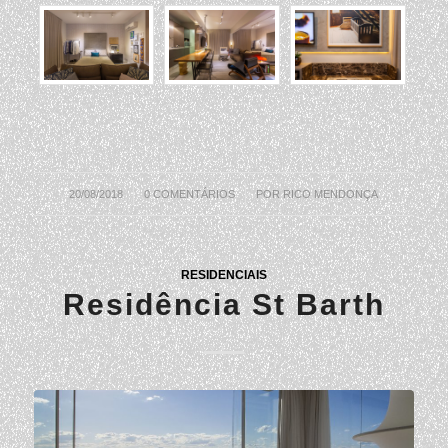
20/08/2018
/
0 COMENTÁRIOS
/
POR
RICO MENDONÇA
RESIDENCIAIS
Residência St Barth