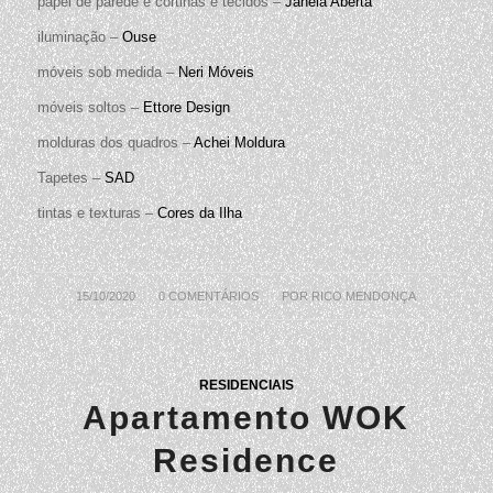
papel de parede e cortinas e tecidos –
Janela Aberta
iluminação –
Ouse
móveis sob medida –
Neri Móveis
móveis soltos –
Ettore Design
molduras dos quadros –
Achei Moldura
Tapetes –
SAD
tintas e texturas –
Cores da Ilha
15/10/2020
/
0 COMENTÁRIOS
/
POR
RICO MENDONÇA
RESIDENCIAIS
Apartamento WOK
Residence