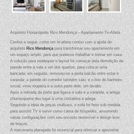
Arquiteto Florianópolis Rico Mendonça – Apartamento Tri-Atleta
Confira a seguir, como um tri-atleta contou com a ajuda do
arquiteto
Rico Mendonça
para transformar seu apartamento em
um espaço amplo, para que pudesse trabalhar e treinar em casa.
A solução para readequar o layout foi começar pela demolição da
parede entre a sala e um dos quartos, para colocar uma
bancada; em seguida, removeu-se a porta balcão entre estar e
varanda; a parede do corredor também saiu; e o box do banheiro
social, virou rouparia e a outra parte dele, um lavabo.
Após a retirada da porta que ligava a sala e a varanda, a antiga
churrasqueira deu lugar à uma cristaleira e adega.
Seguindo a ideia de peças multiuso, o sofá foi feito sob medida
para assistir TV e servir como cama de hóspedes, assumindo
várias configurações com seu encosto removível e design livre
de braços.
A marcenaria planejada foi essencial para otimizar e aproveitar