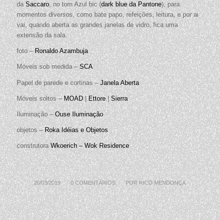
da
Saccaro
, no tom Azul bic (
dark blue da Pantone
), para
momentos diversos, como bate papo, refeições, leitura, e por ai
vai, quando aberta as grandes janelas de vidro, fica uma
extensão da sala.
foto –
Ronaldo Azambuja
Móveis sob medida –
SCA
Papel de parede e cortinas –
Janela Aberta
Móveis soltos –
MOAD
|
Ettore
|
Sierra
Iluminação –
Ouse Iluminação
objetos –
Roka Idéias e Objetos
construtora
Wkoerich – Wok Residence
26/03/2019
/
0 COMENTÁRIOS
/
POR
RICO MENDONÇA