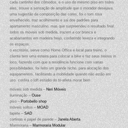
cada cantinho dos cômodos, e o uso do mesmo piso em todos
eles, trouxe a sensação de amplitude que o morador desejava.
uma sugestão da composição das cores, foi o tom rosa
envelhecido, traz acolhimento e sai dos padrões para
apartamento masculino, mas que surpreendeu o resultado final.
todos os móveis sob medida, trazem a cor branca e
acabamentos em madeira freijó, conferindo leveza e integrando
os espaços.
o escritório, serve como Home Office e local para treino, o
cliente tem uma esteira para colocar a bike e faz seus treinos in
loco, fazendo com que a residência funcione com varias
possibilidades, foi feito um grande nicho, para alocação dos
equipamentos, facilitando a mobilidade quando não estão em
uso. confira o loft estúdio do tri-atleta morar bem.
móveis sob medida –
Neri Móveis
iluminação –
Ouse
piso –
Portobello shop
móveis soltos –
MOAD
tapete –
SAD
cortinas e papel de parede –
Janela Aberta
Marmoraria –
Marmoraria Modular