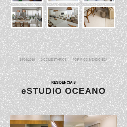
14/08/2018
/
0 COMENTÁRIOS
/
POR
RICO MENDONÇA
RESIDENCIAIS
eSTUDIO OCEANO