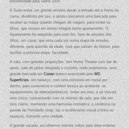
possibilidade para vários usos.
A Suite maior, um grande armário desde a entrada até a frente da
cama, dividimos por uso, e ainda colocamos uma bancada para
receber as malas quando chegam de viagem, para visitar os
filhos, que moram em tempo integral neste apartamento. O
Apartamento foi adquirido para este fim, fase de estudos dos
filhos, um casal, que esta cada um numa etapa de estudos,
diferente, pela questão da idade, mas que saíram do interior, para
facilitar a próxima etapa, faculdade.
A sala, com grandes proporções, tem Home Theater com bar de
apoio, sala de jantar integrada a cozinha, onde projetamos, uma
grande bancada em
Corian
branco executado pela
MG
Superfícies
, em balanço, com uma estrutura em metal por
dentro, para sustenta-la e conferir leveza ao ambiente. os
equipamentos de eletrodomésticos, todos em inox, e os móveis
tons cinza, contrastando com os móveis da sala, que são em
tons claros, mantendo uma harmonia cromática, a cerâmica na
parede da Portobello shop, faz o acolhimento visual e linka os
espaços, trazendo uma unidade.
A grande sacada, escolhemos móveis soltos para área externa