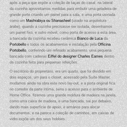
após a peça que expõe a coleção de taças do casal, na lateral
da cozinha aproveitamos medidas para embutir uma geladeira de
grande porte criando um painel para a sala, e uma porta usinada
como um
Mashrabiya ou Shanasheel
(usado na arquitetura
árabe), quando a cozinha precisasse ser isolada, desenhamos
um painel fixo, e outro móvel, como porta de acesso a esta área.
a bancada da cozinha recebeu cerâmica
Bianco de Luca
da
Portobello
e todos os acabamentos e instalação pela
Officina
Portobello
, conferindo um refinado acabamento. uma pequena
bancada com cadeiras
Eiffel do designer Charles Eames
dentro
da cozinha feita para pequenas refeições.
O escritório do proprietário, era um quarto, que foi dividido em
dois espaços, um para o closet, acessado pela Suíte Master,
mudamos ainda na obra este novo lay-out, e a porta original fica
no corredor da parte intima, seria o acesso para o ambiente de
Home Office. fizemos uma grande moldura de madeira na janela,
como uma caixa de madeira, e uma bancada, sai por debaixo,
dando mais superfície de apoio, e armários para alocar
documentos, e na parece a coleção de carrinhos, em caixas de
vidro expõe um dos seus hobbies.