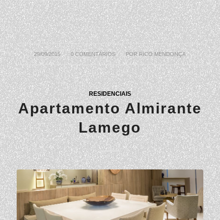
29/09/2015
/
0 COMENTÁRIOS
/
POR
RICO MENDONÇA
RESIDENCIAIS
Apartamento Almirante
Lamego