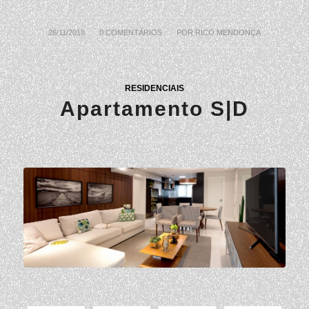
/
26/11/2018
0 COMENTÁRIOS
/
POR
RICO MENDONÇA
RESIDENCIAIS
Apartamento S|D