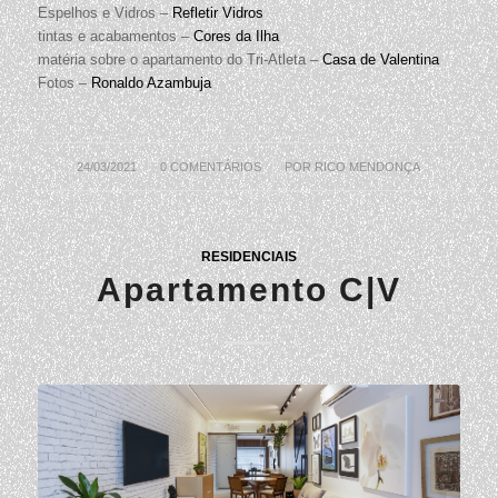
Espelhos e Vidros –
Refletir Vidros
tintas e acabamentos –
Cores da Ilha
matéria sobre o apartamento do Tri-Atleta –
Casa de Valentina
Fotos –
Ronaldo Azambuja
24/03/2021
/
0 COMENTÁRIOS
/
POR
RICO MENDONÇA
RESIDENCIAIS
Apartamento C|V