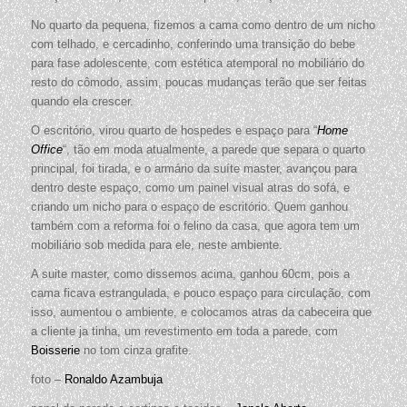
No quarto da pequena, fizemos a cama como dentro de um nicho
com telhado, e cercadinho, conferindo uma transição do bebe
para fase adolescente, com estética atemporal no mobiliário do
resto do cômodo, assim, poucas mudanças terão que ser feitas
quando ela crescer.
O escritório, virou quarto de hospedes e espaço para “
Home
Office
“, tão em moda atualmente, a parede que separa o quarto
principal, foi tirada, e o armário da suíte master, avançou para
dentro deste espaço, como um painel visual atras do sofá, e
criando um nicho para o espaço de escritório. Quem ganhou
também com a reforma foi o felino da casa, que agora tem um
mobiliário sob medida para ele, neste ambiente.
A suite master, como dissemos acima, ganhou 60cm, pois a
cama ficava estrangulada, e pouco espaço para circulação, com
isso, aumentou o ambiente, e colocamos atras da cabeceira que
a cliente ja tinha, um revestimento em toda a parede, com
Boisserie
no tom cinza grafite.
foto –
Ronaldo Azambuja