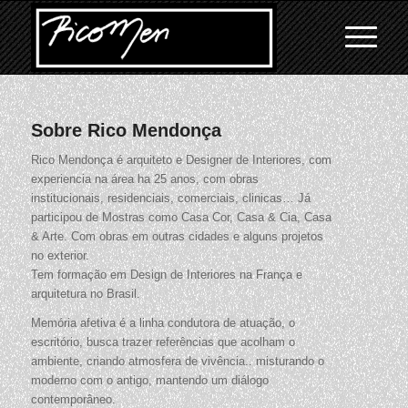
Sobre
Rico Mendonça
Rico Mendonça é arquiteto e Designer de Interiores, com
experiencia na área ha 25 anos, com obras
institucionais, residenciais, comerciais, clinicas… Já
participou de Mostras como Casa Cor, Casa & Cia, Casa
& Arte. Com obras em outras cidades e alguns projetos
no exterior.
Tem formação em Design de Interiores na França e
arquitetura no Brasil.
Memória afetiva é a linha condutora de atuação, o
escritório, busca trazer referências que acolham o
ambiente, criando atmosfera de vivência.. misturando o
moderno com o antigo, mantendo um diálogo
contemporâneo.