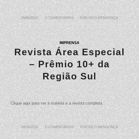
28/08/2018
/
0 COMENTÁRIOS
/
POR
RICO MENDONÇA
IMPRENSA
Revista Área Especial
– Prêmio 10+ da
Região Sul
Clique aqui para ver a matéria e a revista completa.
28/08/2018
/
0 COMENTÁRIOS
/
POR
RICO MENDONÇA