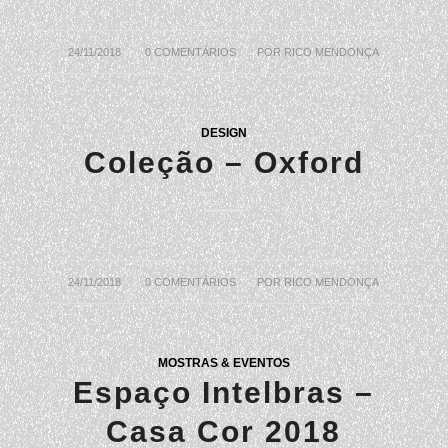
24/11/2018
/
0 COMENTÁRIOS
/
POR
RICO MENDONÇA
DESIGN
Coleção – Oxford
24/11/2018
/
0 COMENTÁRIOS
/
POR
RICO MENDONÇA
MOSTRAS & EVENTOS
Espaço Intelbras –
Casa Cor 2018