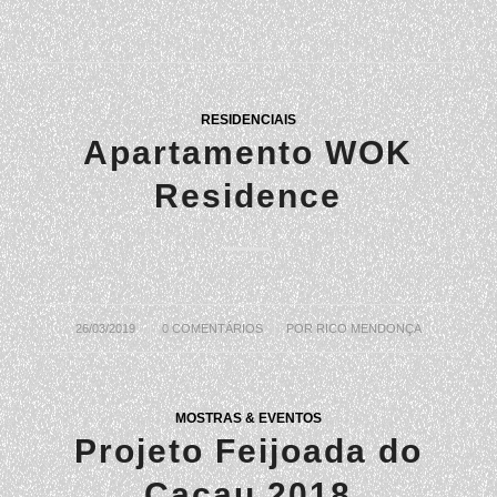
RESIDENCIAIS
Apartamento WOK
Residence
26/03/2019
/
0 COMENTÁRIOS
/
POR
RICO MENDONÇA
MOSTRAS & EVENTOS
Projeto Feijoada do
Cacau 2018