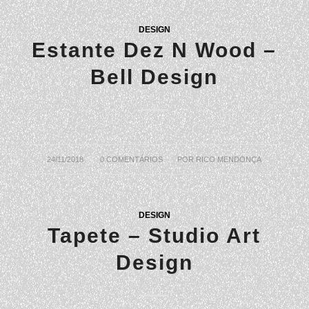
DESIGN
Estante Dez N Wood –
Bell Design
24/11/2018
/
0 COMENTÁRIOS
/
POR
RICO MENDONÇA
DESIGN
Tapete – Studio Art
Design