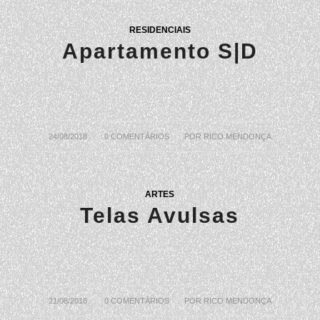
RESIDENCIAIS
Apartamento S|D
24/08/2018
/
0 COMENTÁRIOS
/
POR
RICO MENDONÇA
ARTES
Telas Avulsas
21/08/2018
/
0 COMENTÁRIOS
/
POR
RICO MENDONÇA