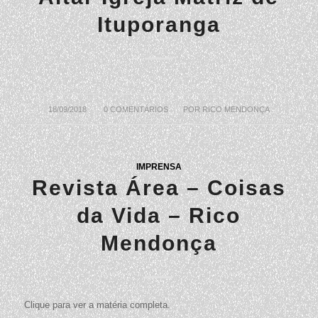
Ituporanga
18/09/2018
/
0 COMENTÁRIOS
/
POR
RICO MENDONÇA
IMPRENSA
Revista Área – Coisas
da Vida – Rico
Mendonça
Clique para ver a matéria completa.