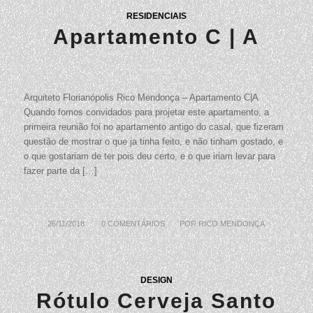
RESIDENCIAIS
Apartamento C | A
Arquiteto Florianópolis Rico Mendonça – Apartamento C|A
Quando fomos convidados para projetar este apartamento, a
primeira reunião foi no apartamento antigo do casal, que fizeram
questão de mostrar o que ja tinha feito, e não tinham gostado, e
o que gostariam de ter pois deu certo, e o que iriam levar para
fazer parte da […]
26/11/2018
/
0 COMENTÁRIOS
/
POR
RICO MENDONÇA
DESIGN
Rótulo Cerveja Santo